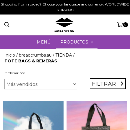
Shopping from abroad? Choose your language and currency. WORLDWIDE
SHIPPING
0
MENÚ
PRODUCTOS
Inicio
/
breadcrumbs.au
/
TIENDA
/
TOTE BAGS & REMERAS
Ordenar por
FILTRAR