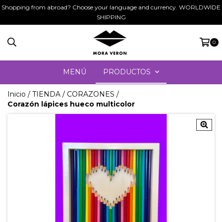
Shopping from abroad? Choose your language and currency. WORLDWIDE
SHIPPING
0
MENÚ
PRODUCTOS
Inicio
/
TIENDA
/
CORAZONES
/
Corazón lápices hueco multicolor