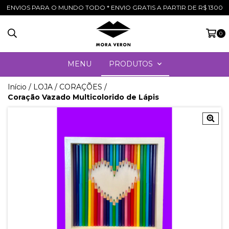
ENVIOS PARA O MUNDO TODO * ENVIO GRATIS A PARTIR DE R$ 1300
0
MENU
PRODUTOS
Início
/
LOJA
/
CORAÇÕES
/
Coração Vazado Multicolorido de Lápis