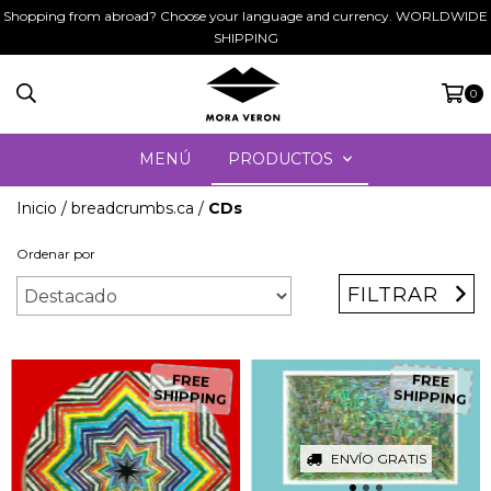
Shopping from abroad? Choose your language and currency. WORLDWIDE
SHIPPING
0
MENÚ
PRODUCTOS
Inicio
/
breadcrumbs.ca
/
CDs
Ordenar por
FILTRAR
FREE
FREE
SHIPPING
SHIPPING
ENVÍO GRATIS