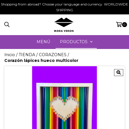
Shopping from abroad? Choose your language and currency. WORLDWIDE
SHIPPING
0
MENÚ
PRODUCTOS
Inicio
/
TIENDA
/
CORAZONES
/
Corazón lápices hueco multicolor