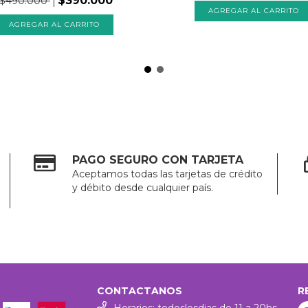
$390.000
$490.000
PAGO SEGURO CON TARJETA
Aceptamos todas las tarjetas de crédito
y débito desde cualquier país.
CONTACTANOS
R
Horarios: todoslosdias de 11 a 20hs