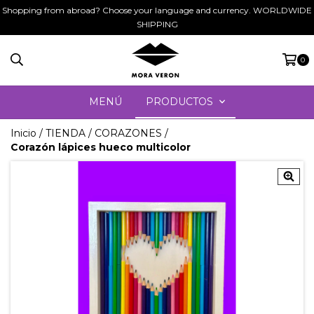
Shopping from abroad? Choose your language and currency. WORLDWIDE
SHIPPING
0
MENÚ
PRODUCTOS
Inicio
/
TIENDA
/
CORAZONES
/
Corazón lápices hueco multicolor