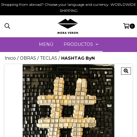
Shopping from abroad? Choose your language and currency. WORLDWIDE
SHIPPING
0
MENÚ
PRODUCTOS
Inicio
/
OBRAS
/
TECLAS
/
HASHTAG ByN