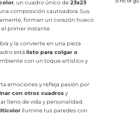
Si no te gu
color
, un cuadro único de
23x23
una composición cautivadora. Sus
osamente, forman un corazón hueco
el primer instante.
obra y la convierte en una pieza
uadro está
listo para colgar o
ambiente con un toque artístico y
ta emociones y refleja pasión por
nar con otros cuadros
y
ar lleno de vida y personalidad.
ticolor
ilumine tus paredes con