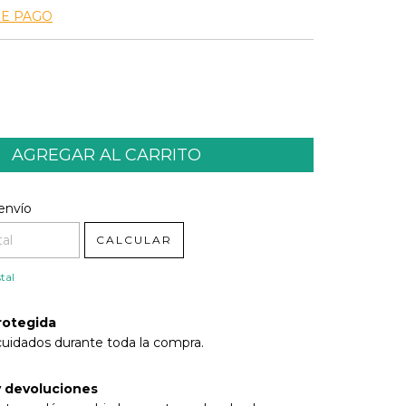
DE PAGO
l CP:
CAMBIAR CP
envío
CALCULAR
tal
rotegida
cuidados durante toda la compra.
 devoluciones