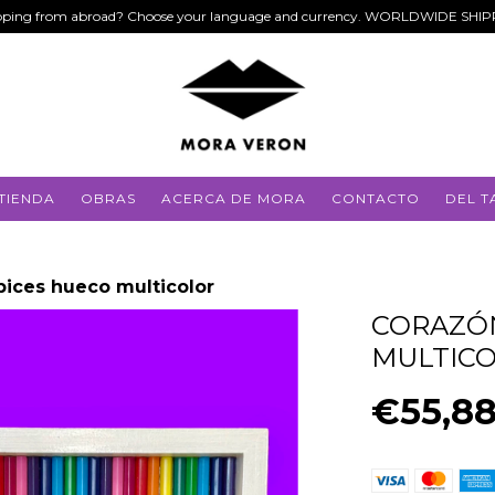
ping from abroad? Choose your language and currency. WORLDWIDE SHI
TIENDA
OBRAS
ACERCA DE MORA
CONTACTO
DEL T
pices hueco multicolor
CORAZÓN
MULTIC
€55,8