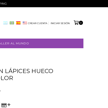
PPING
0
CREAR CUENTA
INICIAR SESIÓN
ALLER AL MUNDO
 LÁPICES HUECO
OLOR
8