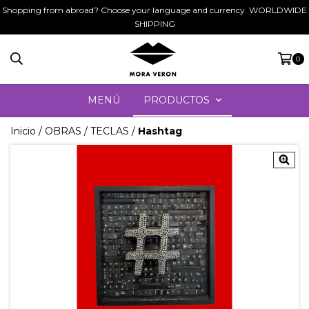
Shopping from abroad? Choose your language and currency. WORLDWIDE
SHIPPING
0
MENÚ
PRODUCTOS
Inicio
/
OBRAS
/
TECLAS
/
Hashtag