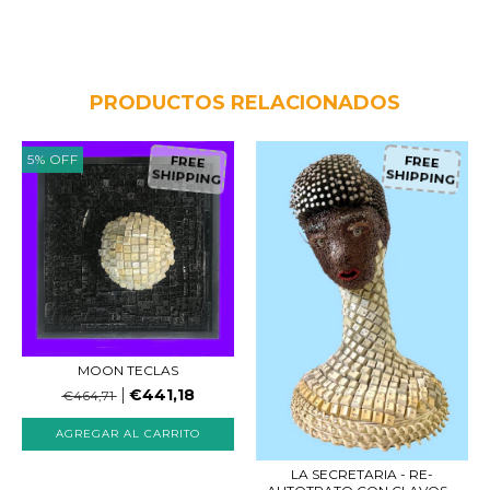
PRODUCTOS RELACIONADOS
5
%
OFF
FREE
FREE
SHIPPING
SHIPPING
MOON TECLAS
€441,18
€464,71
LA SECRETARIA - RE-