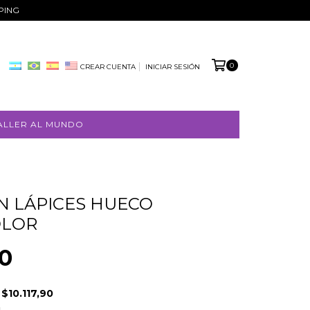
PPING
0
CREAR CUENTA
INICIAR SESIÓN
ALLER AL MUNDO
 LÁPICES HUECO
OLOR
0
E
$10.117,90