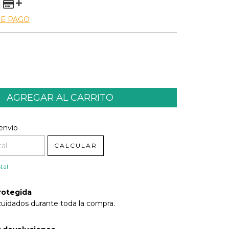
DE PAGO
l CP:
CAMBIAR CP
envío
CALCULAR
tal
rotegida
cuidados durante toda la compra.