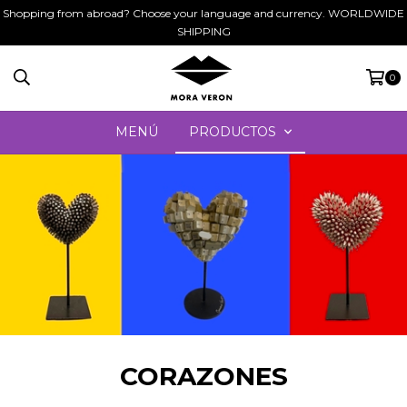
Shopping from abroad? Choose your language and currency. WORLDWIDE
SHIPPING
0
MENÚ
PRODUCTOS
CORAZONES