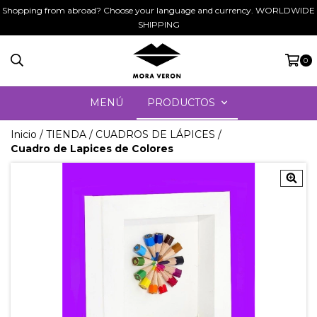
Shopping from abroad? Choose your language and currency. WORLDWIDE
SHIPPING
0
MENÚ
PRODUCTOS
Inicio
/
TIENDA
/
CUADROS DE LÁPICES
/
Cuadro de Lapices de Colores