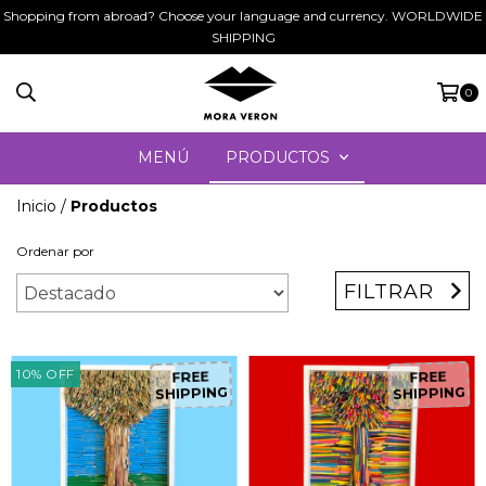
Shopping from abroad? Choose your language and currency. WORLDWIDE
SHIPPING
0
MENÚ
PRODUCTOS
Inicio
/
Productos
Ordenar por
FILTRAR
10
%
OFF
FREE
FREE
SHIPPING
SHIPPING