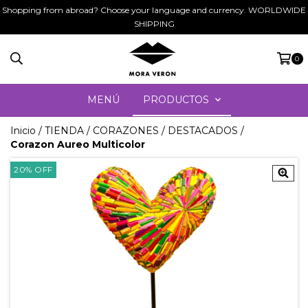
Shopping from abroad? Choose your language and currency. WORLDWIDE
SHIPPING
0
MENÚ
PRODUCTOS
Inicio
/
TIENDA
/
CORAZONES
/
DESTACADOS
/
Corazon Aureo Multicolor
20
%
OFF