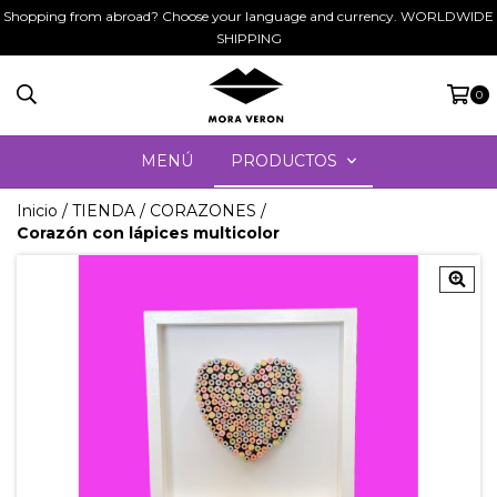
Shopping from abroad? Choose your language and currency. WORLDWIDE
SHIPPING
0
MENÚ
PRODUCTOS
Inicio
/
TIENDA
/
CORAZONES
/
Corazón con lápices multicolor