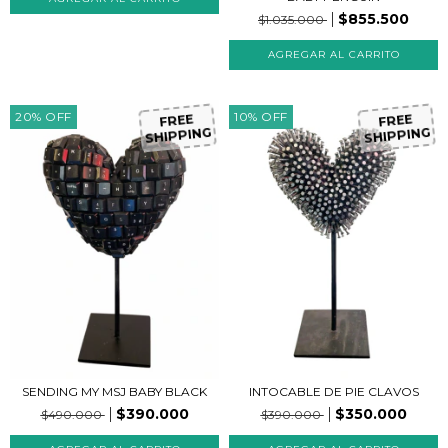
$855.500
$1.035.000
20
%
OFF
10
%
OFF
FREE
FREE
SHIPPING
SHIPPING
SENDING MY MSJ BABY BLACK
INTOCABLE DE PIE CLAVOS
$390.000
$350.000
$490.000
$390.000