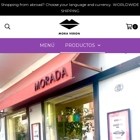
Shopping from abroad? Choose your language and currency. WORLDWIDE
SHIPPING
0
MENÚ
PRODUCTOS