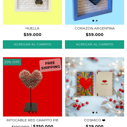
HUELLA
CORAZON ARGENTINA
$59.000
$59.000
29
%
OFF
FREE
SHIPPING
INTOCABLE RED GRAFITO PIE
COSMICO ❤️
$350.000
$29.000
$490.000