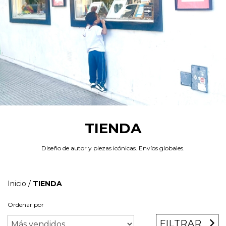
TIENDA
Diseño de autor y piezas icónicas. Envíos globales.
Inicio
/
TIENDA
Ordenar por
FILTRAR