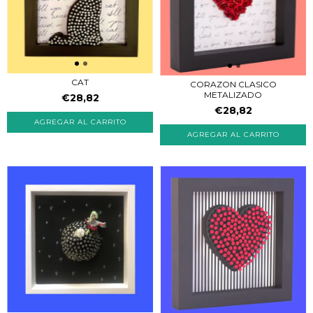
CAT
CORAZON CLASICO
METALIZADO
€28,82
€28,82
AGREGAR AL CARRITO
AGREGAR AL CARRITO