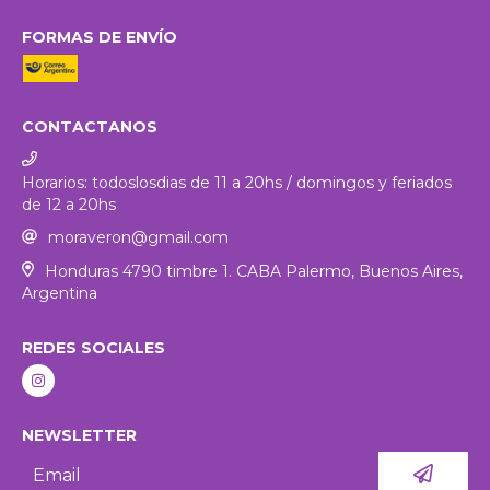
FORMAS DE ENVÍO
CONTACTANOS
Horarios: todoslosdias de 11 a 20hs / domingos y feriados
de 12 a 20hs
moraveron@gmail.com
Honduras 4790 timbre 1. CABA Palermo, Buenos Aires,
Argentina
REDES SOCIALES
NEWSLETTER