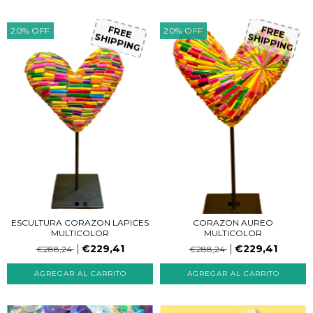
20
%
OFF
20
%
OFF
FREE
FREE
SHIPPING
SHIPPING
ESCULTURA CORAZON LAPICES
CORAZON AUREO
MULTICOLOR
MULTICOLOR
€229,41
€229,41
€288,24
€288,24