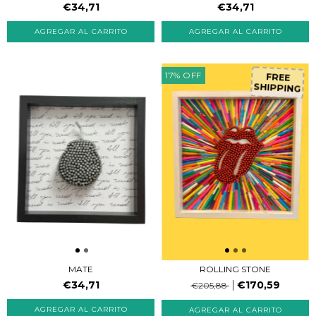
€34,71
€34,71
17
%
OFF
FREE
SHIPPING
ROLLING STONE
MATE
€170,59
€34,71
€205,88