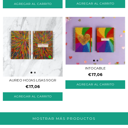
INTOCABLE
€17,06
AUREO HOJAS LISAS 90GR
AGREGAR AL CARRITO
€17,06
MOSTRAR MÁS PRODUCTOS