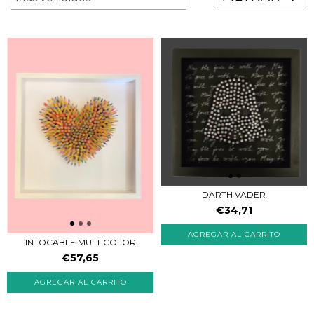
DARTH VADER
€34,71
INTOCABLE MULTICOLOR
€57,65
AGREGAR AL CARRITO