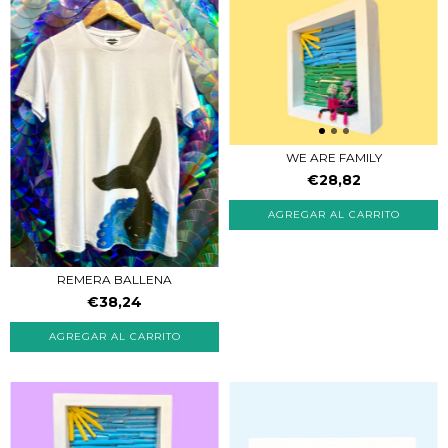
WE ARE FAMILY
€28,82
REMERA BALLENA
€38,24