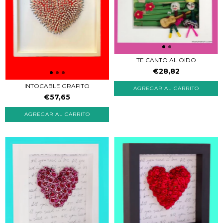
TE CANTO AL OIDO
€28,82
INTOCABLE GRAFITO
€57,65
AGREGAR AL CARRITO