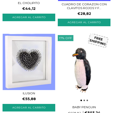
EL CHOLIPITO
CUADRO DE CORAZON CON
CLAVITOS ROJOS Y F...
€44,12
€28,82
AGREGAR AL CARRITO
17
%
OFF
FREE
SHIPPING
ILUSION
€55,88
BABY PENGUIN
€503,24
€608,82