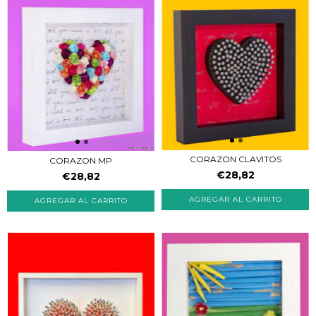
CORAZON CLAVITOS
CORAZON MP
€28,82
€28,82
AGREGAR AL CARRITO
AGREGAR AL CARRITO