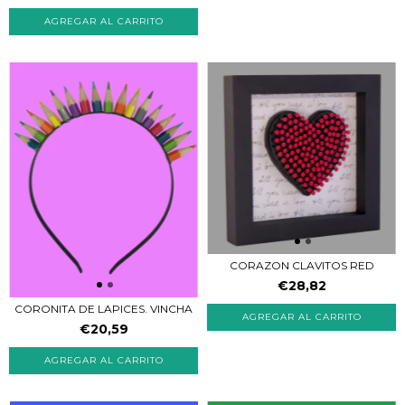
CORAZON CLAVITOS RED
€28,82
CORONITA DE LAPICES. VINCHA
AGREGAR AL CARRITO
€20,59