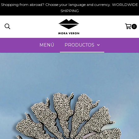
Shopping from abroad? Choose your language and currency. WORLDWIDE
SHIPPING
0
MENÚ
PRODUCTOS