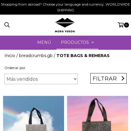
Shopping from abroad? Choose your language and currency. WORLDWIDE
SHIPPING
0
MENÚ
PRODUCTOS
Inicio
/
breadcrumbs.gb
/
TOTE BAGS & REMERAS
Ordenar por
FILTRAR