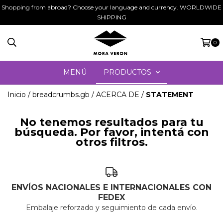
Shopping from abroad? Choose your language and currency. WORLDWIDE
SHIPPING
0
MENÚ
PRODUCTOS
Inicio
/
breadcrumbs.gb
/
ACERCA DE
/
STATEMENT
No tenemos resultados para tu
búsqueda. Por favor, intentá con
otros filtros.
ENVÍOS NACIONALES E INTERNACIONALES CON
FEDEX
Embalaje reforzado y seguimiento de cada envío.