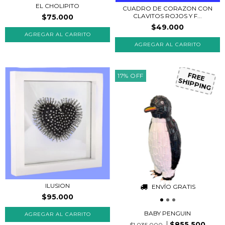
EL CHOLIPITO
CUADRO DE CORAZON CON
CLAVITOS ROJOS Y F...
$75.000
$49.000
AGREGAR AL CARRITO
17
%
OFF
FREE
SHIPPING
ILUSION
ENVÍO GRATIS
$95.000
BABY PENGUIN
$855.500
$1.035.000