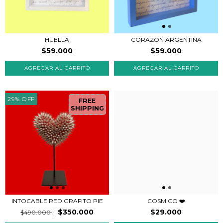
HUELLA
CORAZON ARGENTINA
$59.000
$59.000
29
%
OFF
FREE
SHIPPING
INTOCABLE RED GRAFITO PIE
COSMICO ❤️
$350.000
$29.000
$490.000