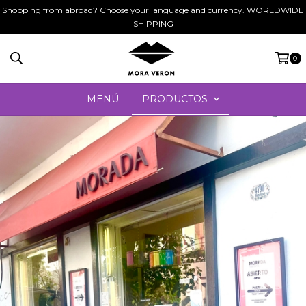
Shopping from abroad? Choose your language and currency. WORLDWIDE
SHIPPING
0
MENÚ
PRODUCTOS