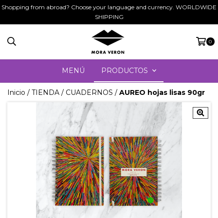
Shopping from abroad? Choose your language and currency. WORLDWIDE
SHIPPING
0
MENÚ
PRODUCTOS
Inicio
/
TIENDA
/
CUADERNOS
/
AUREO hojas lisas 90gr