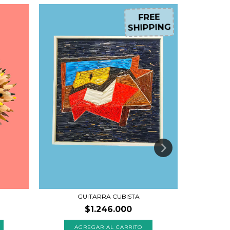
F
R
E
E
H
IP
P
IN
G
S
GUITARRA CUBISTA
$1.246.000