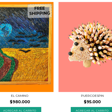
F
R
E
E
H
IP
P
IN
G
S
EL CAMINO
PUERCOESPIN
$980.000
$95.000