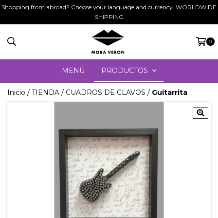
Shopping from abroad? Choose your language and currency. WORLDWIDE
SHIPPING
0
MENÚ
PRODUCTOS
Inicio
/
TIENDA
/
CUADROS DE CLAVOS
/
Guitarrita