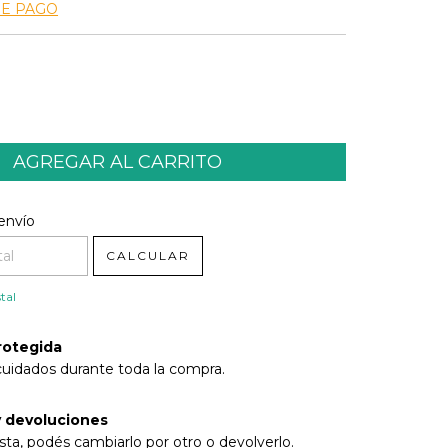
DE PAGO
l CP:
CAMBIAR CP
envío
CALCULAR
tal
rotegida
cuidados durante toda la compra.
 devoluciones
sta, podés cambiarlo por otro o devolverlo.