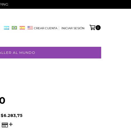
PPING
0
CREAR CUENTA
INICIAR SESIÓN
ALLER AL MUNDO
0
E
$6.283,75