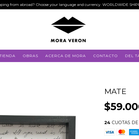
ping from abroad? Choose your language and currency. WORLDWIDE SHI
TIENDA
OBRAS
ACERCA DE MORA
CONTACTO
DEL T
MATE
$59.00
24
CUOTAS D