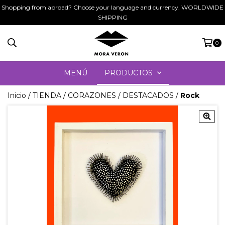
Shopping from abroad? Choose your language and currency. WORLDWIDE
SHIPPING
0
MENÚ
PRODUCTOS
Inicio
/
TIENDA
/
CORAZONES
/
DESTACADOS
/
Rock