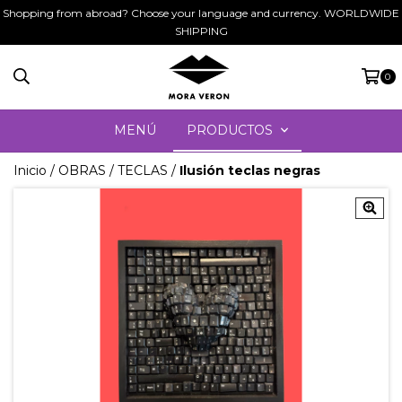
Shopping from abroad? Choose your language and currency. WORLDWIDE
SHIPPING
0
MENÚ
PRODUCTOS
Inicio
/
OBRAS
/
TECLAS
/
Ilusión teclas negras