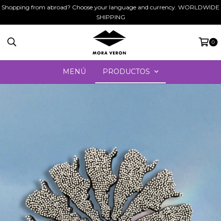
Shopping from abroad? Choose your language and currency. WORLDWIDE
SHIPPING
0
MENÚ
PRODUCTOS