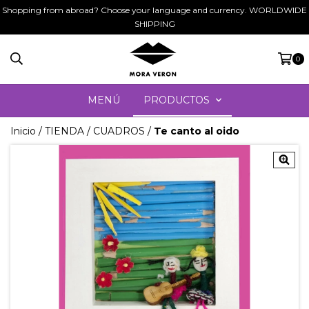
Shopping from abroad? Choose your language and currency. WORLDWIDE
SHIPPING
0
MENÚ
PRODUCTOS
Inicio
/
TIENDA
/
CUADROS
/
Te canto al oido