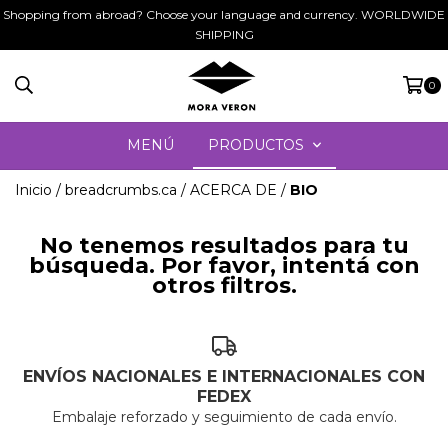
Shopping from abroad? Choose your language and currency. WORLDWIDE
SHIPPING
0
MENÚ
PRODUCTOS
Inicio
/
breadcrumbs.ca
/
ACERCA DE
/
BIO
No tenemos resultados para tu
búsqueda. Por favor, intentá con
otros filtros.
ENVÍOS NACIONALES E INTERNACIONALES CON
FEDEX
Embalaje reforzado y seguimiento de cada envío.