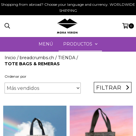
Shopping from abroad? Choose your language and currency. WORLDWIDE
SHIPPING
0
MENÚ
PRODUCTOS
Inicio
/
breadcrumbs.ch
/
TIENDA
/
TOTE BAGS & REMERAS
Ordenar por
FILTRAR