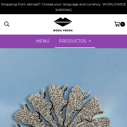
Shopping from abroad? Choose your language and currency. WORLDWIDE
SHIPPING
0
MENÚ
PRODUCTOS