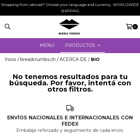
Shopping from abroad? Choose your language and currency. WORLDWIDE
SHIPPING
0
MENÚ
PRODUCTOS
Inicio
/
breadcrumbs.ch
/
ACERCA DE
/
BIO
No tenemos resultados para tu
búsqueda. Por favor, intentá con
otros filtros.
ENVÍOS NACIONALES E INTERNACIONALES CON
FEDEX
Embalaje reforzado y seguimiento de cada envío.