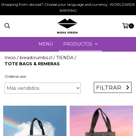
Shopping from abroad? Choose your language and currency. WORLDWIDE
SHIPPING
0
MENÚ
PRODUCTOS
Inicio
/
breadcrumbs.cl
/
TIENDA
/
TOTE BAGS & REMERAS
Ordenar por
FILTRAR