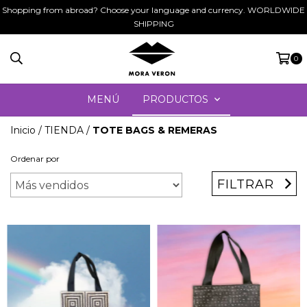
Shopping from abroad? Choose your language and currency. WORLDWIDE
SHIPPING
0
MENÚ
PRODUCTOS
Inicio
/
TIENDA
/
TOTE BAGS & REMERAS
Ordenar por
FILTRAR