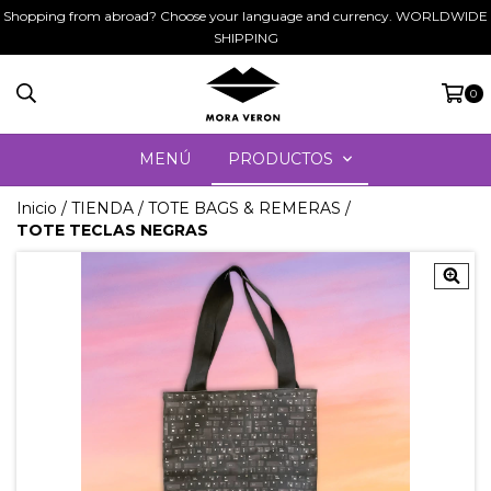
Shopping from abroad? Choose your language and currency. WORLDWIDE
SHIPPING
0
MENÚ
PRODUCTOS
Inicio
/
TIENDA
/
TOTE BAGS & REMERAS
/
TOTE TECLAS NEGRAS