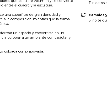
colores que adquiere volumen y se convierte
Tus datos 
io entre el cuadro y la escultura.
ce una superficie de gran densidad y
Cambios y
nte a la composición, mientras que la forma
Si no te gu
ónica.
nsformar un espacio y convertirse en un
r o incorporar a un ambiente con carácter y
nto colgada como apoyada.