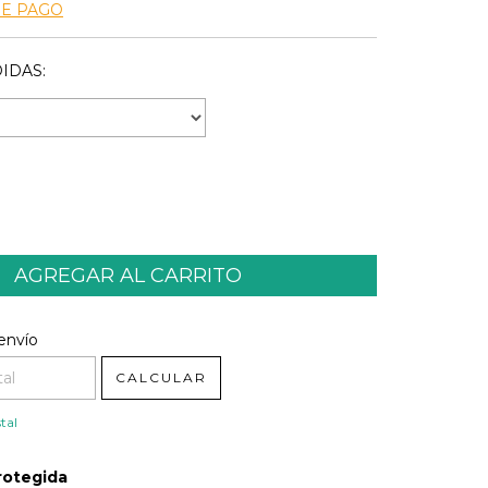
DE PAGO
IDAS:
l CP:
CAMBIAR CP
envío
CALCULAR
tal
rotegida