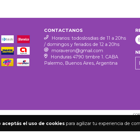
CONTACTANOS
R
Horarios: todoslosdias de 11 a 20hs
/ domingos y feriados de 12 a 20hs
moraveron@gmail.com
N
Honduras 4790 timbre 1. CABA
Palermo, Buenos Aires, Argentina
COP
DEFENSA DE LAS Y LOS CONSUMIDORES. P
io
aceptás el uso de cookies
para agilizar tu experiencia de co