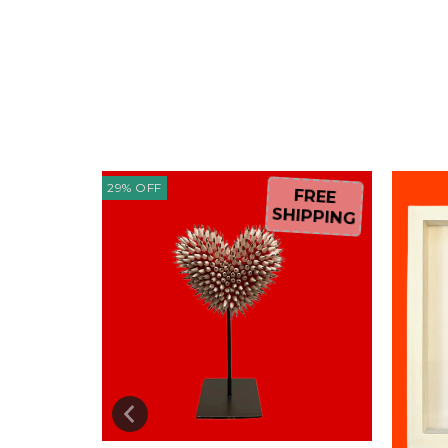
29
%
OFF
FREE
FREE
HIPPING
SHIPPING