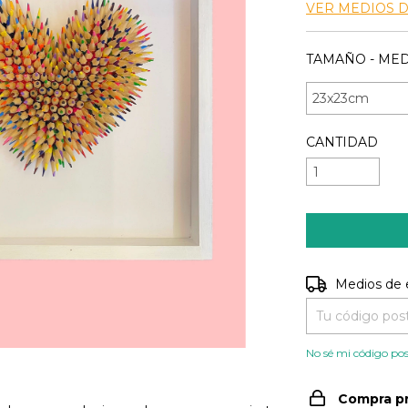
VER MEDIOS 
TAMAÑO - MED
CANTIDAD
Entregas para e
Medios de 
No sé mi código pos
Compra p