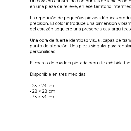
Un corazón construido con puntas de lápices de 
en una pieza de relieve, en ese territorio intermed
La repetición de pequeñas piezas idénticas produ
precisión. El color introduce una dimensión vibra
del corazón adquiere una presencia casi arquitect
Una obra de fuerte identidad visual, capaz de tra
punto de atención. Una pieza singular para regala
personalidad.
El marco de madera pintada permite exhibirla ta
Disponible en tres medidas:
• 23 × 23 cm
• 28 × 28 cm
• 33 × 33 cm