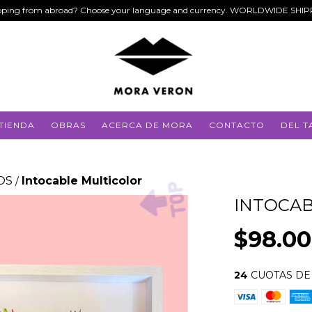
ping from abroad? Choose your language and currency. WORLDWIDE SHI
TIENDA
OBRAS
ACERCA DE MORA
CONTACTO
DEL T
OS
Intocable Multicolor
/
INTOCAB
$98.0
24
CUOTAS D