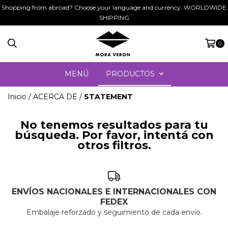
Shopping from abroad? Choose your language and currency. WORLDWIDE
SHIPPING
0
MENÚ
PRODUCTOS
Inicio
/
ACERCA DE
/
STATEMENT
No tenemos resultados para tu
búsqueda. Por favor, intentá con
otros filtros.
ENVÍOS NACIONALES E INTERNACIONALES CON
FEDEX
Embalaje reforzado y seguimiento de cada envío.