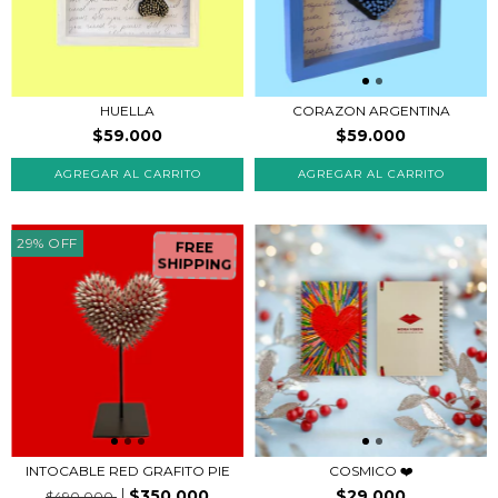
HUELLA
CORAZON ARGENTINA
$59.000
$59.000
29
%
OFF
FREE
SHIPPING
INTOCABLE RED GRAFITO PIE
COSMICO ❤️
$350.000
$29.000
$490.000