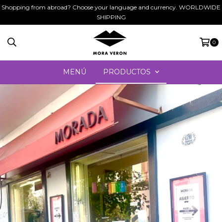
Shopping from abroad? Choose your language and currency. WORLDWIDE
SHIPPING
0
MENÚ
PRODUCTOS