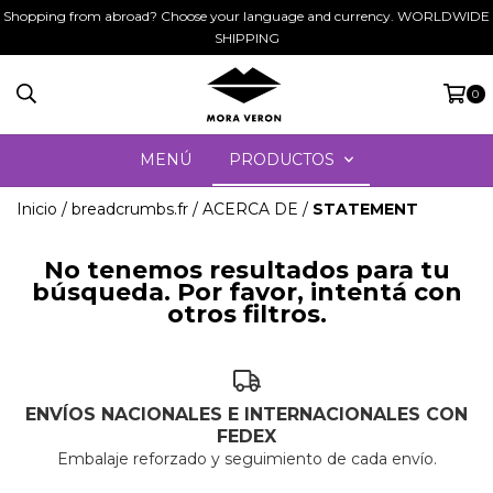
Shopping from abroad? Choose your language and currency. WORLDWIDE
SHIPPING
0
MENÚ
PRODUCTOS
Inicio
/
breadcrumbs.fr
/
ACERCA DE
/
STATEMENT
No tenemos resultados para tu
búsqueda. Por favor, intentá con
otros filtros.
ENVÍOS NACIONALES E INTERNACIONALES CON
FEDEX
Embalaje reforzado y seguimiento de cada envío.