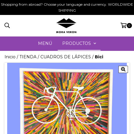
Shopping from abroad? Choose your language and currency. WORLDWIDE
SHIPPING
0
MENÚ
PRODUCTOS
Inicio
/
TIENDA
/
CUADROS DE LÁPICES
/
Bici