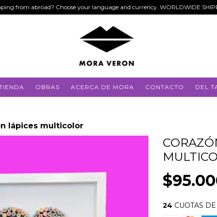
ping from abroad? Choose your language and currency. WORLDWIDE SHI
TIENDA
OBRAS
ACERCA DE MORA
CONTACTO
DEL T
n lápices multicolor
CORAZÓN
MULTIC
$95.00
24
CUOTAS D