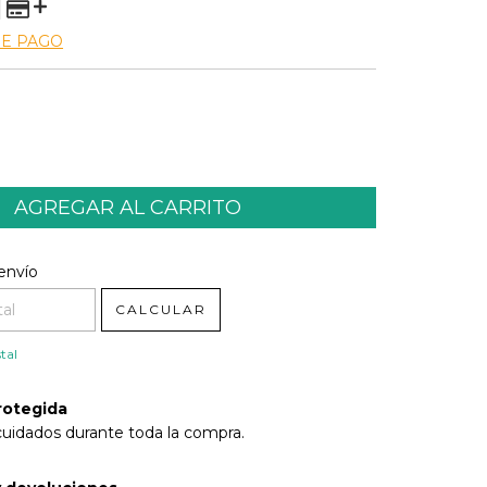
DE PAGO
l CP:
CAMBIAR CP
envío
CALCULAR
tal
rotegida
cuidados durante toda la compra.