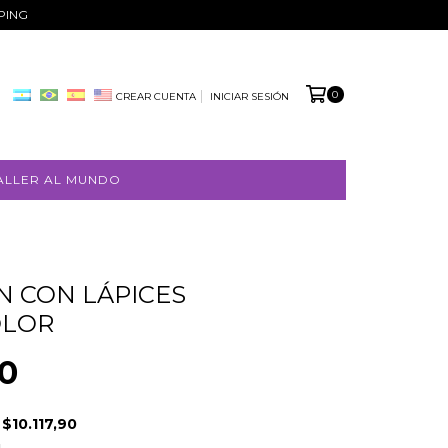
PPING
0
CREAR CUENTA
INICIAR SESIÓN
ALLER AL MUNDO
 CON LÁPICES
OLOR
0
E
$10.117,90