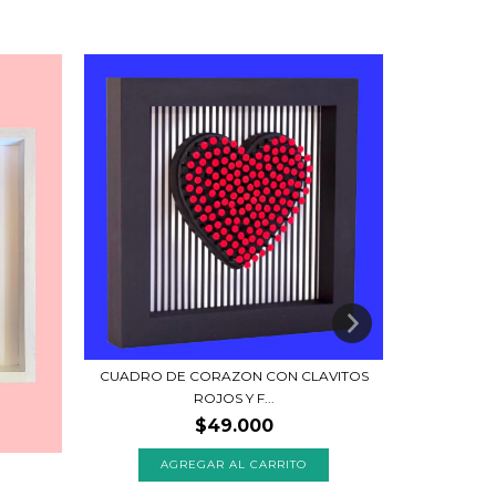
C
CUADRO DE CORAZON CON CLAVITOS
ROJOS Y F...
$49.000
A
AGREGAR AL CARRITO