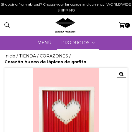
Shopping from abroad? Choose your language and currency. WORLDWIDE
SHIPPING
0
MENÚ
PRODUCTOS
Inicio
/
TIENDA
/
CORAZONES
/
Corazón hueco de lápices de grafito