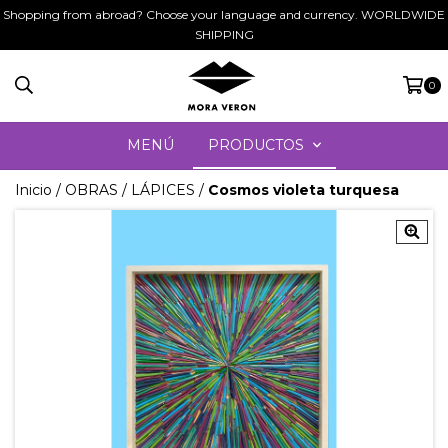
Shopping from abroad? Choose your language and currency. WORLDWIDE
SHIPPING
0
MENÚ
PRODUCTOS
Inicio
/
OBRAS
/
LÁPICES
/
Cosmos violeta turquesa