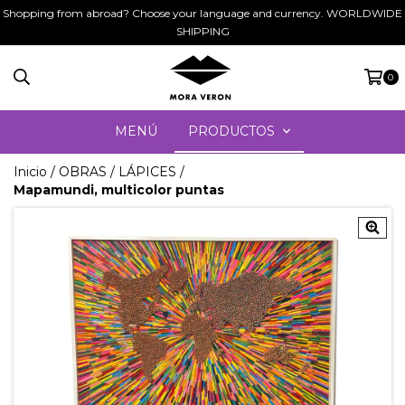
Shopping from abroad? Choose your language and currency. WORLDWIDE
SHIPPING
0
MENÚ
PRODUCTOS
Inicio
/
OBRAS
/
LÁPICES
/
Mapamundi, multicolor puntas