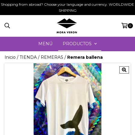
Shopping from abroad? Choose your language and currency. WORLDWIDE
SHIPPING
0
MENÚ
PRODUCTOS
Inicio
/
TIENDA
/
REMERAS
/
Remera ballena