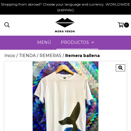
Shopping from abroad? Choose your language and currency. WORLDWIDE
SHIPPING
0
MENÚ
PRODUCTOS
Inicio
/
TIENDA
/
REMERAS
/
Remera ballena