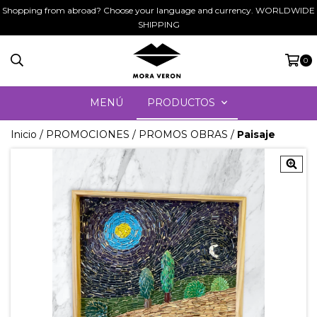
Shopping from abroad? Choose your language and currency. WORLDWIDE
SHIPPING
0
MENÚ
PRODUCTOS
Inicio
/
PROMOCIONES
/
PROMOS OBRAS
/
Paisaje