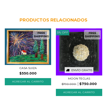
PRODUCTOS RELACIONADOS
5
%
OFF
FREE
FREE
SHIPPING
SHIPPING
CASA SUIZA
ENVÍO GRATIS
$550.000
MOON TECLAS
$750.000
$790.000