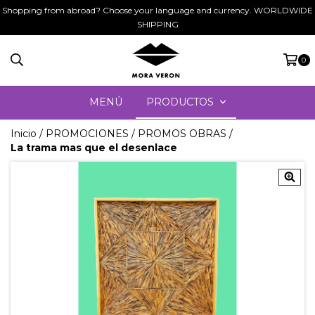
Shopping from abroad? Choose your language and currency. WORLDWIDE
SHIPPING
0
MENÚ
PRODUCTOS
Inicio
/
PROMOCIONES
/
PROMOS OBRAS
/
La trama mas que el desenlace